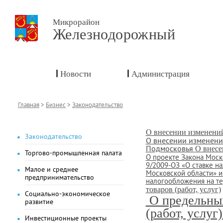
Микрорайон
Железнодорожный
Новости
Администрация
Главная
>
Бизнес
>
Законодательство
О внесении изменени
Законодательство
О внесении изменени
Подмосковья
О внесе
Торгово-промышленная палата
О проекте Закона Моск
9/2009-ОЗ «О ставке н
Малое и среднее
Московской области» и
предпринимательство
налогообложения на т
товаров (работ, услуг)
Социально-экономическое
О предельных
развитие
(работ, услуг
Инвестиционные проекты