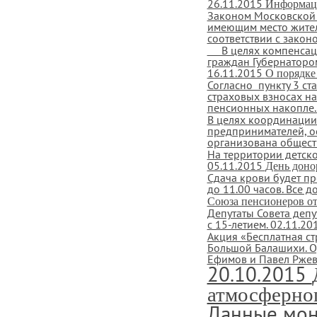
26.11.2015
Информац
Законом Московской 
имеющим место жител
соответствии с законо
В целях компенсаци
граждан Губернатором
16.11.2015
О порядке
Согласно пункту 3 ст
страховых взносах н
пенсионных накопле..
В целях координации
предпринимателей, о
организована обществ
На территории детск
05.11.2015
День доно
Сдача крови будет пр
до 11.00 часов. Все 
Союза пенсионеров от
Депутаты Совета деп
с 15-летием.
02.11.20
Акция «Бесплатная с
Большой Балашихи. О
Ефимов и Павел Ржевс
20.10.2015
атмосферног
Данные мон