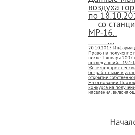
воздуха гор
по 18.10.20
со станции
МР-16..
...
20.10.2015
Информац
Право на получение г
после 1 января 2007 
последующий...
19.10
Железнодорожненский
безработными в уста
открытие собственног
На основании Проток
конкурса на получен
населения, включающи
Начало