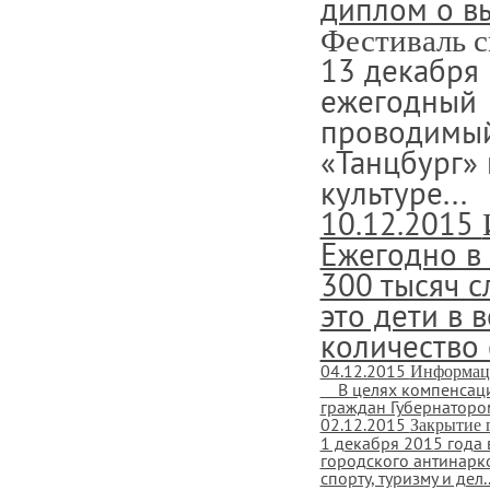
диплом о в
Фестиваль 
13 декабря
ежегодный 
проводимый
«Танцбург»
культуре...
10.12.2015
Ежегодно в
300 тысяч с
это дети в 
количество 
04.12.2015
Информац
В целях компенсаци
граждан Губернатором
02.12.2015
Закрытие 
1 декабря 2015 года 
городского антинарк
спорту, туризму и дел..