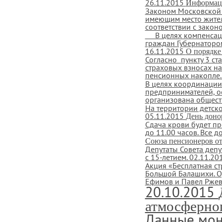
26.11.2015
Информац
Законом Московской 
имеющим место жител
соответствии с законо
В целях компенсаци
граждан Губернатором
16.11.2015
О порядке
Согласно пункту 3 ст
страховых взносах н
пенсионных накопле..
В целях координации
предпринимателей, о
организована обществ
На территории детск
05.11.2015
День доно
Сдача крови будет пр
до 11.00 часов. Все 
Союза пенсионеров от
Депутаты Совета деп
с 15-летием.
02.11.20
Акция «Бесплатная с
Большой Балашихи. О
Ефимов и Павел Ржевс
20.10.2015
атмосферног
Данные мон