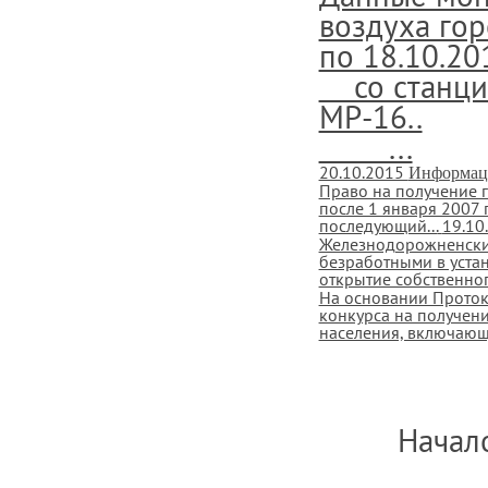
воздуха гор
по 18.10.20
со станции
МР-16..
...
20.10.2015
Информац
Право на получение г
после 1 января 2007 
последующий...
19.10
Железнодорожненский
безработными в уста
открытие собственног
На основании Проток
конкурса на получен
населения, включающи
Начало