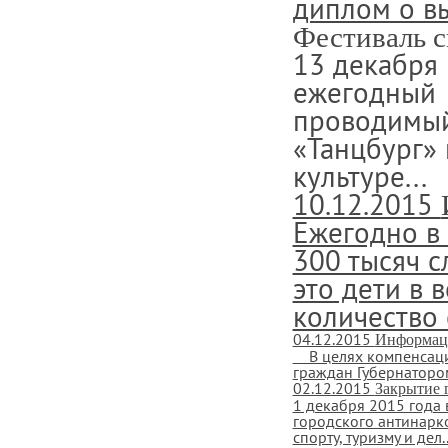
диплом о в
Фестиваль 
13 декабря
ежегодный 
проводимый
«Танцбург»
культуре...
10.12.2015
Ежегодно в
300 тысяч с
это дети в 
количество 
04.12.2015
Информац
В целях компенсаци
граждан Губернатором
02.12.2015
Закрытие 
1 декабря 2015 года 
городского антинарк
спорту, туризму и дел..