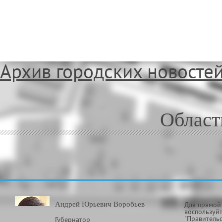
Архив городских новосте
Област
Андрей Юрьевич Воробьев
Для прямой
воспользуйт
"Правитель
Губернатор