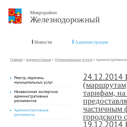
Микрорайон
Железнодорожный
Новости
Администрация
Главная
>
Администрация
>
Муниципальные услуги
>
Административные
24.12.2014
Реестр, перечень
муниципальных услуг
(маршрутам)
тарифам, на
Независимая экспертиза
административных
предоставл
регламентов
частичным 
Административные
регламенты
городского
19.12.2014