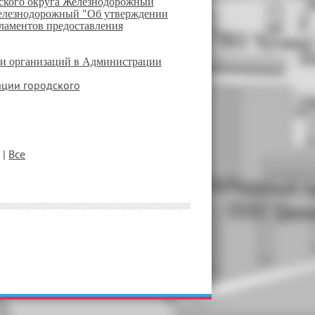
ского округа Железнодорожный
елезнодорожный "Об утверждении
ламентов предоставления
 и организаций в Администрации
ации городского
ц
|
Все