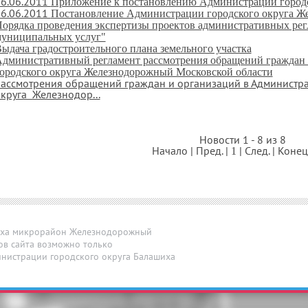
6.06.2011
Приложение к постановлению Администрации город
6.06.2011
Постановление Администрации городского округа Ж
орядка проведения экспертизы проектов административных рег
униципальных услуг"
ыдача градостроительного плана земельного участка
дминистративный регламент рассмотрения обращений граждан
ородского округа Железнодорожный Московской области
ассмотрения обращений граждан и организаций в Администр
круга Железнодор...
Новости 1 - 8 из 8
Начало | Пред. |
| След. | Коне
1
иха микрорайон Железнодорожный
ов сайта возможно только
нистрации городского округа Балашиха