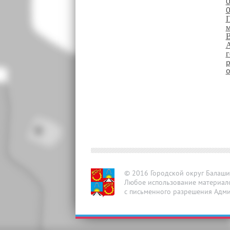
0
0
П
м
В
А
г
р
о
© 2016 Городской округ Балаш
Любое использование материал
с письменного разрешения Адми