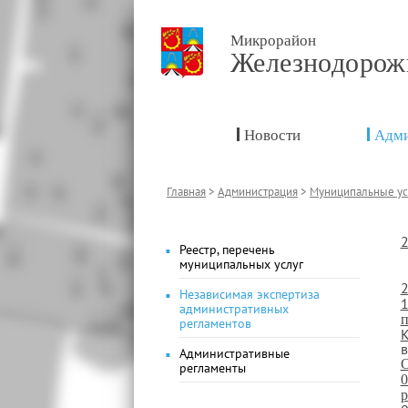
Микрорайон
Железнодоро
Новости
Адми
Главная
>
Администрация
>
Муниципальные ус
2
Реестр, перечень
муниципальных услуг
2
Независимая экспертиза
1
административных
п
регламентов
К
в
Административные
О
регламенты
0
р