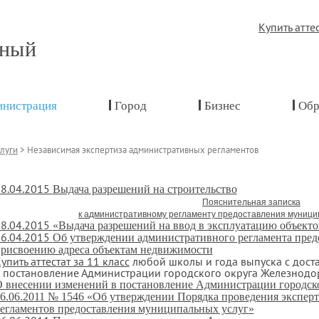
Купить атте
жный
нистрация
Город
Бизнес
Обр
луги
>
Независимая экспертиза административных регламентов
8.04.2015
Выдача разрешений на строительство
Пояснительная записка
к а
дминистративному регламенту предоставления муници
8.04.2015
«Выдача разрешений на ввод в эксплуатацию объекто
6.04.2015
Об утверждении административного регламента пред
рисвоению адреса объектам недвижимости
упить аттестат за 11 класс
любой школы и года выпуска с дост
 постановление Администрации городского округа Железнодор
 внесении изменений в постановление Администрации городск
6.06.2011 № 1546 «Об утверждении Порядка проведения экспер
егламентов предоставления муниципальных услуг»