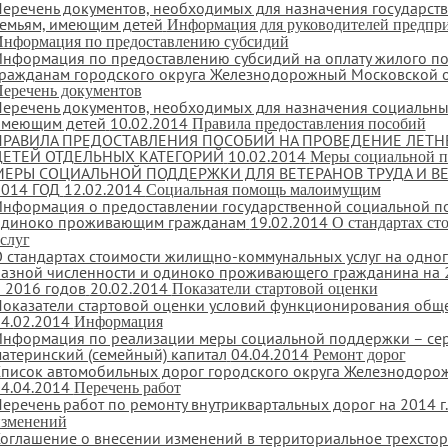
еречень документов, необходимых для назначения государст
емьям, имеющим детей
Информация для руководителей предпри
нформация по предоставлению субсидий
нформация по предоставлению субсидий на оплату жилого п
ражданам городского округа Железнодорожный Московской об
еречень документов
еречень документов, необходимых для назначения социальных
имеющим детей
10.02.2014
Правила предоставления пособий
ПРАВИЛА ПРЕДОСТАВЛЕНИЯ ПОСОБИЙ НА ПРОВЕДЕНИЕ ЛЕТН
ДЕТЕЙ ОТДЕЛЬНЫХ КАТЕГОРИЙ
10.02.2014
Меры социальной 
МЕРЫ СОЦИАЛЬНОЙ ПОДДЕРЖКИ ДЛЯ ВЕТЕРАНОВ ТРУДА И В
2014 ГОД
12.02.2014
Социальная помощь малоимущим
нформация о предоставлении государственной социальной 
одиноко проживающим гражданам
19.02.2014
О стандартах с
слуг
 стандартах стоимости жилищно-коммунальных услуг на одного
азной численности и одиноко проживающего гражданина на 
 2016 годов
20.02.2014
Показатели стартовой оценки
оказатели стартовой оценки условий функционирования общ
4.02.2014
Информация
нформация по реализации меры социальной поддержки – сер
атеринский (семейный) капитал
04.04.2014
Ремонт дорог
писок автомобильных дорог городского округа Железнодорож
4.04.2014
Перечень работ
еречень работ по ремонту внутриквартальных дорог на 2014 г
зменений
оглашение о внесении изменений в территориальное трехсто