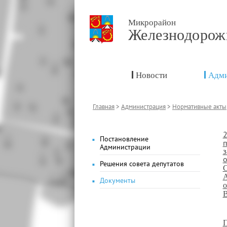
Микрорайон
Железнодоро
Новости
Адми
Главная
>
Администрация
>
Нормативные акты
2
Постановление
п
Администрации
з
о
Решения совета депутатов
С
А
Документы
о
П