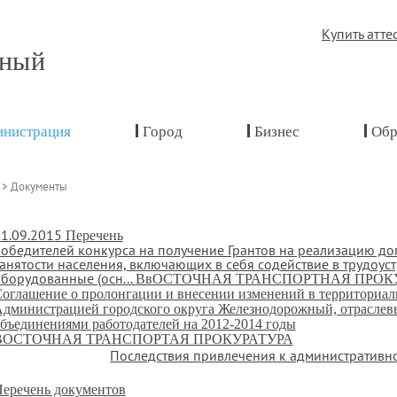
Купить атте
жный
нистрация
Город
Бизнес
Обр
>
Документы
1.09.2015
Перечень
обедителей конкурса на получение Грантов на реализацию д
анятости населения, включающих в себя содействие в трудоус
борудованные (осн...
ВвОСТОЧНАЯ ТРАНСПОРТНАЯ ПРОКУ
оглашение о пролонгации и внесении изменений в территориал
дминистрацией городского округа Железнодорожный, отрасле
бъединениями работодателей на 2012-2014 годы
ВОСТОЧНАЯ ТРАНСПОРТАЯ ПРОКУРАТУРА
Последствия привлечения к административно
еречень документов