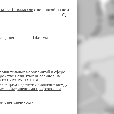
стат за 11 кллассов
с доставкой на дом
ащения
Форум
ополнительных мероприятий в сфере
тройстве незанятых инвалидов на
РАТУРА РАЗЪЯСНЯЕТ
ьное трехстороннее соглашение между
выми объединениями профсоюзов и
й ответственности