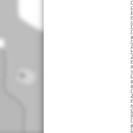
П
с
И
И
г
П
П
И
у
О
р
и
П
2
И
м
С
0
П
и
С