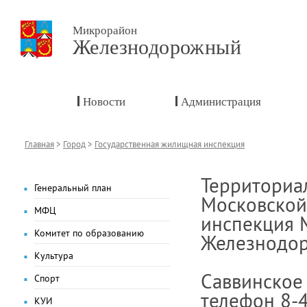
Микрорайон
Железнодорожный
Новости
Администрация
Главная
>
Город
>
Государственная жилищная инспекция
Территориа
Генеральный план
Московской
МФЦ
инспекция 
Комитет по образованию
Железнодор
Культура
Саввинское ш
Спорт
телефон 8-4
КУИ