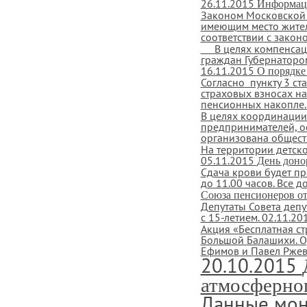
26.11.2015
Информац
Законом Московской 
имеющим место жител
соответствии с законо
В целях компенсаци
граждан Губернатором
16.11.2015
О порядке
Согласно пункту 3 ст
страховых взносах н
пенсионных накопле..
В целях координации
предпринимателей, о
организована обществ
На территории детск
05.11.2015
День доно
Сдача крови будет пр
до 11.00 часов. Все 
Союза пенсионеров от
Депутаты Совета деп
с 15-летием.
02.11.20
Акция «Бесплатная с
Большой Балашихи. О
Ефимов и Павел Ржевс
20.10.2015
атмосферног
Данные мон