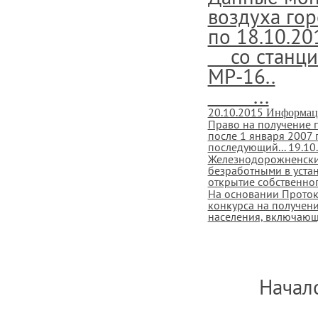
воздуха гор
по 18.10.20
со станции
МР-16..
...
20.10.2015
Информац
Право на получение г
после 1 января 2007 
последующий...
19.10
Железнодорожненский
безработными в уста
открытие собственног
На основании Проток
конкурса на получен
населения, включающи
Начало