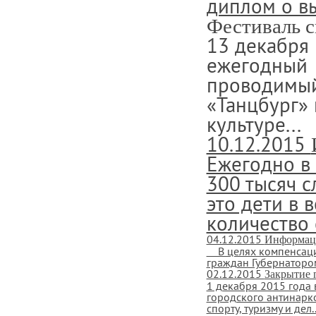
диплом о в
Фестиваль 
13 декабря
ежегодный 
проводимый
«Танцбург»
культуре...
10.12.2015
Ежегодно в
300 тысяч с
это дети в 
количество 
04.12.2015
Информац
В целях компенсаци
граждан Губернатором
02.12.2015
Закрытие 
1 декабря 2015 года 
городского антинарк
спорту, туризму и дел..