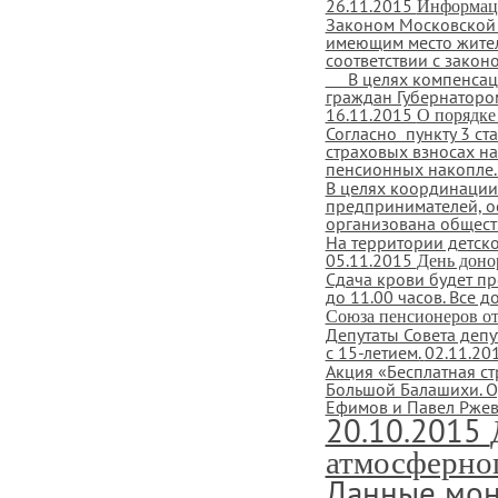
26.11.2015
Информац
Законом Московской 
имеющим место жител
соответствии с законо
В целях компенсаци
граждан Губернатором
16.11.2015
О порядке
Согласно пункту 3 ст
страховых взносах н
пенсионных накопле..
В целях координации
предпринимателей, о
организована обществ
На территории детск
05.11.2015
День доно
Сдача крови будет пр
до 11.00 часов. Все 
Союза пенсионеров от
Депутаты Совета деп
с 15-летием.
02.11.20
Акция «Бесплатная с
Большой Балашихи. О
Ефимов и Павел Ржевс
20.10.2015
атмосферног
Данные мон