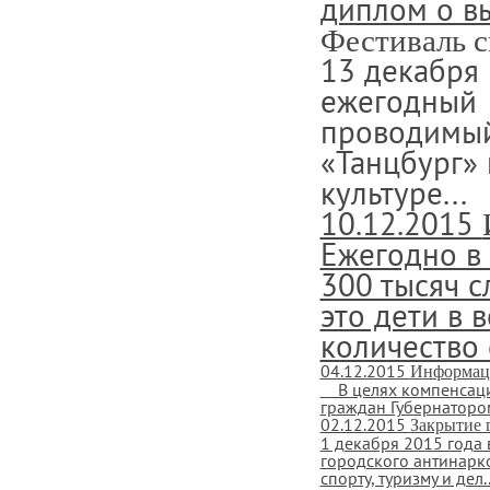
диплом о в
Фестиваль 
13 декабря
ежегодный 
проводимый
«Танцбург»
культуре...
10.12.2015
Ежегодно в
300 тысяч с
это дети в 
количество 
04.12.2015
Информац
В целях компенсаци
граждан Губернатором
02.12.2015
Закрытие 
1 декабря 2015 года 
городского антинарк
спорту, туризму и дел..