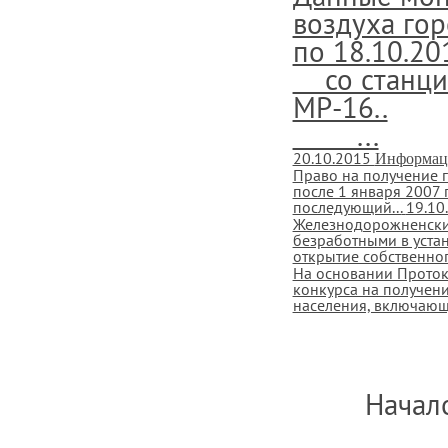
воздуха гор
по 18.10.20
со станции
МР-16..
...
20.10.2015
Информац
Право на получение г
после 1 января 2007 
последующий...
19.10
Железнодорожненский
безработными в уста
открытие собственног
На основании Проток
конкурса на получен
населения, включающи
Начало