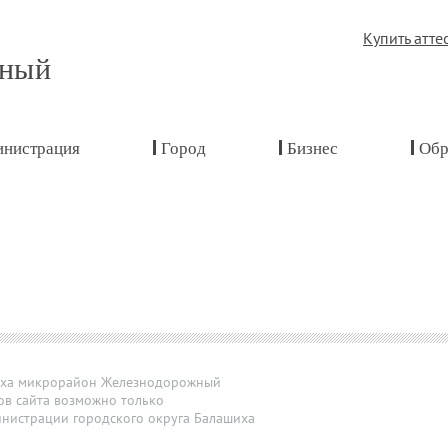
Купить атте
жный
нистрация
Город
Бизнес
Обр
иха микрорайон Железнодорожный
ов сайта возможно только
нистрации городского округа Балашиха